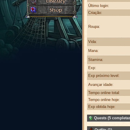
Último login:
Criação:
Roupa:
Vida:
Mana:
Stamina:
Exp:
Exp próximo level:
Avançar idade:
Tempo online total:
Tempo online hoje:
Exp obtida hoje:
Quests (5 completas
Outfits (1)