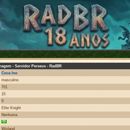
nagem - Servidor Perseus - RadBR
Coca Ino
masculino
701
15
9
Elite Knight
Nenhuma
Wisland