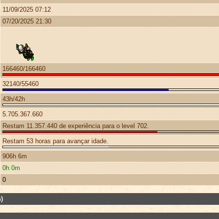
11/09/2025 07:12
07/20/2025 21:30
166460/166460
32140/55460
43h/42h
5.705.367.660
Restam 11.357.440 de experiência para o level 702.
Restam 53 horas para avançar idade.
906h 6m
0h 0m
0
)