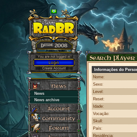
Informações do Perso
Nome:
Sexo:
Level:
News
Reset:
News archive
Idade:
Vocação:
Skull:
País:
Residência: