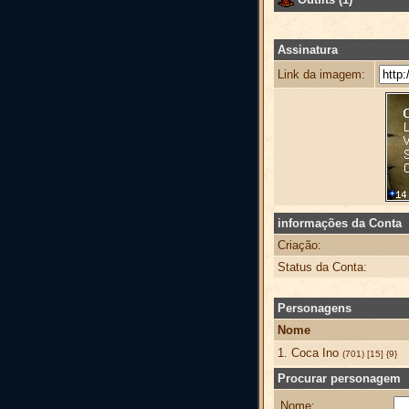
Assinatura
Link da imagem:
informações da Conta
Criação:
Status da Conta:
Personagens
Nome
1. Coca Ino
(701) [15] {9}
Procurar personagem
Nome: