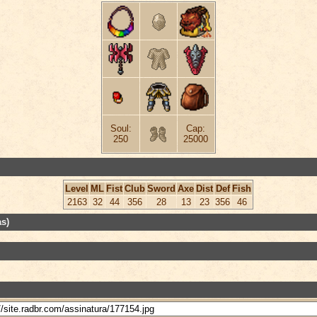
Soul:
Cap:
250
25000
Level
ML
Fist
Club
Sword
Axe
Dist
Def
Fish
2163
32
44
356
28
13
23
356
46
s)