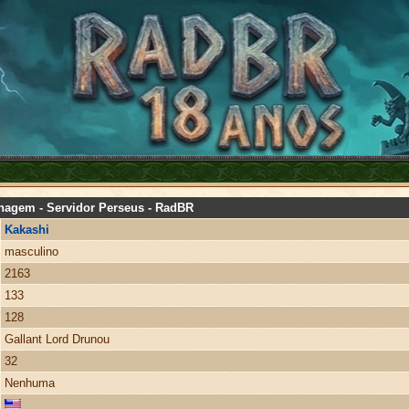
nagem - Servidor Perseus - RadBR
Kakashi
masculino
2163
133
128
Gallant Lord Drunou
32
Nenhuma