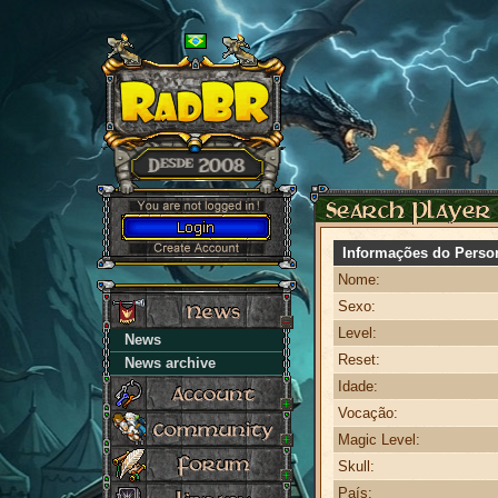
Informações do Perso
Nome:
Sexo:
Level:
News
Reset:
News archive
Idade:
Vocação:
Magic Level:
Skull:
País: