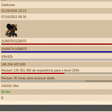
Zanknore
01/29/2026 19:23
07/16/2012 09:20
1126075/1126075
1688870/1688870
43h/42h
168.294.420.908
Restam 134.351.492 de experiência para o level 2164.
Restam 36 horas para avançar idade.
14101h 34m
0h 0m
0