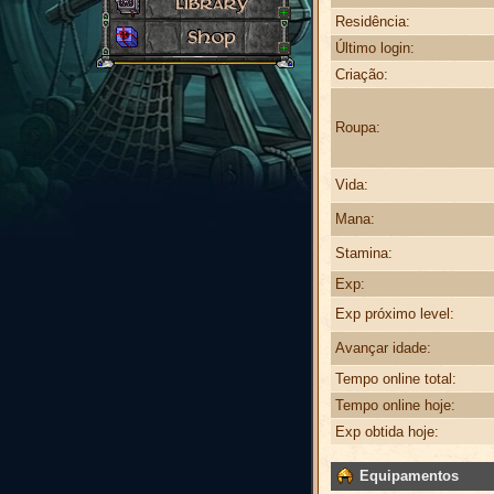
Residência:
Último login:
Criação:
Roupa:
Vida:
Mana:
Stamina:
Exp:
Exp próximo level:
Avançar idade:
Tempo online total:
Tempo online hoje:
Exp obtida hoje:
Equipamentos