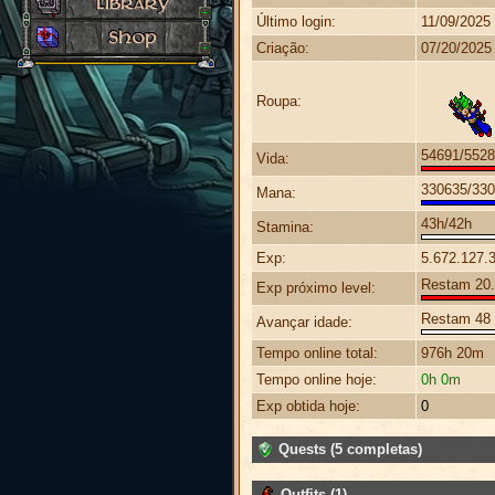
Último login:
11/09/2025
Criação:
07/20/2025
Roupa:
54691/552
Vida:
330635/33
Mana:
43h/42h
Stamina:
Exp:
5.672.127.
Restam 20.1
Exp próximo level:
Restam 48 
Avançar idade:
Tempo online total:
976h 20m
Tempo online hoje:
0h 0m
Exp obtida hoje:
0
Quests (5 completas)
Outfits (1)