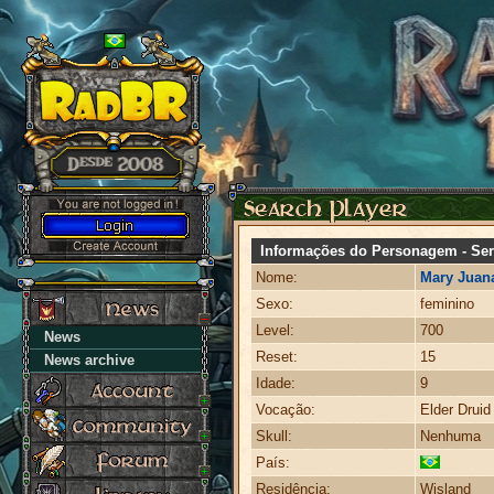
Informações do Personagem - Ser
Nome:
Mary Juan
Sexo:
feminino
Level:
700
News
Reset:
15
News archive
Idade:
9
Vocação:
Elder Druid
Skull:
Nenhuma
País:
Residência:
Wisland