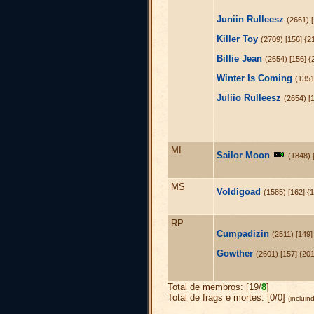
Juniin Rulleesz
(2661) 
Killer Toy
(2709) [156] {2
Billie Jean
(2654) [156] {
Winter Is Coming
(1351
Juliio Rulleesz
(2654) [
MI
Sailor Moon
(1848) 
MS
Voldigoad
(1585) [162] {
RP
Cumpadizin
(2511) [149]
Gowther
(2601) [157] {20
Total de membros: [19/
8
]
Total de frags e mortes: [0/0]
(inclui