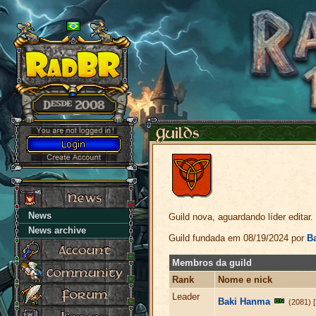
News
Guild nova, aguardando líder editar.
News archive
Guild fundada em 08/19/2024 por
B
Membros da guild
Rank
Nome e nick
Leader
Baki Hanma
(2081) [