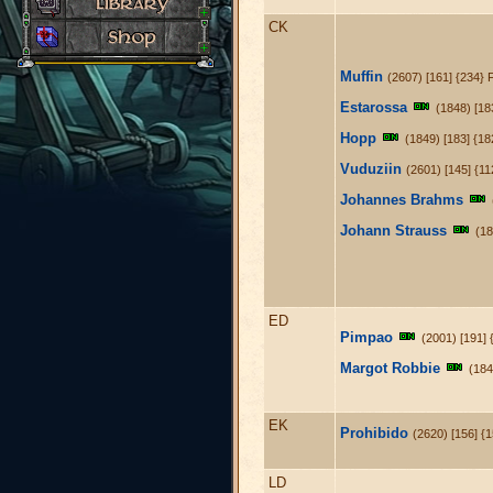
CK
Muffin
(2607) [161] {234}
Estarossa
(1848) [1
Hopp
(1849) [183] {1
Vuduziin
(2601) [145] {1
Johannes Brahms
Johann Strauss
(18
ED
Pimpao
(2001) [191] 
Margot Robbie
(184
EK
Prohibido
(2620) [156] {1
LD