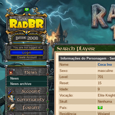
Informações do Personagem - Ser
Nome:
Coca Ino
Sexo:
masculino
Level:
701
News
Reset:
15
News archive
Idade:
9
Vocação:
Elite Knight
Skull:
Nenhuma
País:
Residência:
Wisland