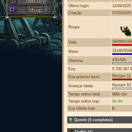
Último login:
11/09/2025
Criação:
07/20/2025
Roupa:
166460/16
Vida:
32140/554
Mana:
43h/42h
Stamina:
Exp:
5.705.367.
Restam 11.3
Exp próximo level:
Restam 53 
Avançar idade:
Tempo online total:
906h 6m
Tempo online hoje:
0h 0m
Exp obtida hoje:
0
Quests (5 completas)
Outfits (1)