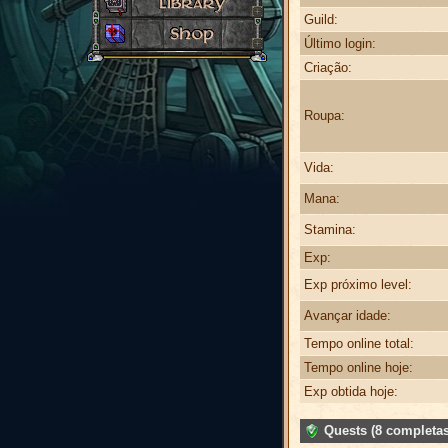
Guild:
Último login:
Criação:
Roupa:
Vida:
Mana:
Stamina:
Exp:
Exp próximo level:
Avançar idade:
Tempo online total:
Tempo online hoje:
Exp obtida hoje:
Quests (8 completas