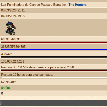
Luz Fulminadora do Clan do Passaro Estranho -
The Hunters
08/03/2026 21:11
04/13/2024 19:59
610945/610945
3662595/3664595
43h/42h
136.927.214.251
Restam 38.784.549 de experiência para o level 2020.
Restam 19 horas para avançar idade.
6229h 48m
0h 0m
0
)