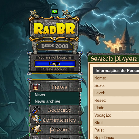
Informações do Perso
Nome:
Sexo:
Level:
News
Reset:
News archive
Idade:
Vocação:
Skull:
País:
Residência: