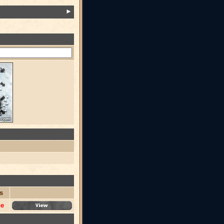
►
s
ne