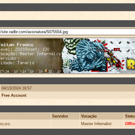
04/13/2024 19:57
Free Account
Servidor
Vocação
Statu
Master Infernalist
Offli
30] {64}