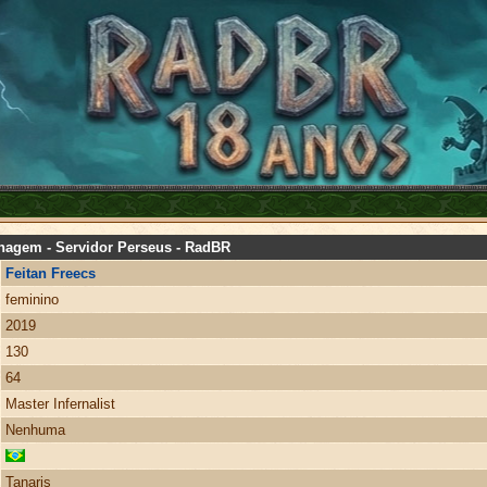
nagem - Servidor Perseus - RadBR
Feitan Freecs
feminino
2019
130
64
Master Infernalist
Nenhuma
Tanaris