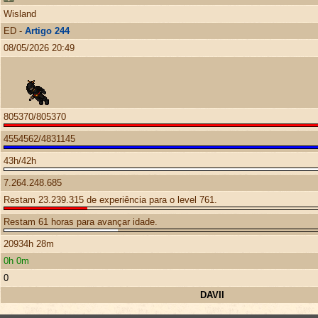
Wisland
ED -
Artigo 244
08/05/2026 20:49
805370/805370
4554562/4831145
43h/42h
7.264.248.685
Restam 23.239.315 de experiência para o level 761.
Restam 61 horas para avançar idade.
20934h 28m
0h 0m
0
DAVII