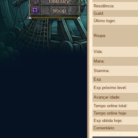
Residência:
Guild:
Último login:
Roupa:
Vida:
Mana:
Stamina:
Exp:
Exp próximo level:
Avançar idade:
Tempo online total:
Tempo online hoje:
Exp obtida hoje:
Comentário: