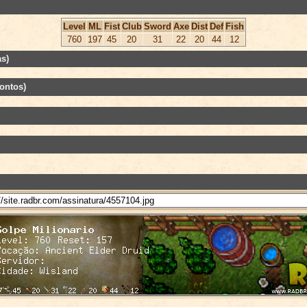
Level
ML
Fist
Club
Sword
Axe
Dist
Def
Fish
760
197
45
20
31
22
20
44
12
s)
ontos)