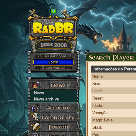
Informações do Perso
Nome:
Sexo:
Level:
News
Reset:
News archive
Idade:
Vocação:
Magic Level:
Skull:
País: