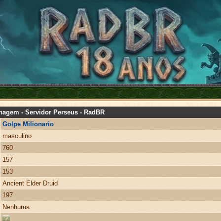
nagem - Servidor Perseus - RadBR
Golpe Milionario
masculino
760
157
153
Ancient Elder Druid
197
Nenhuma