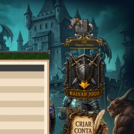
449
Players Online