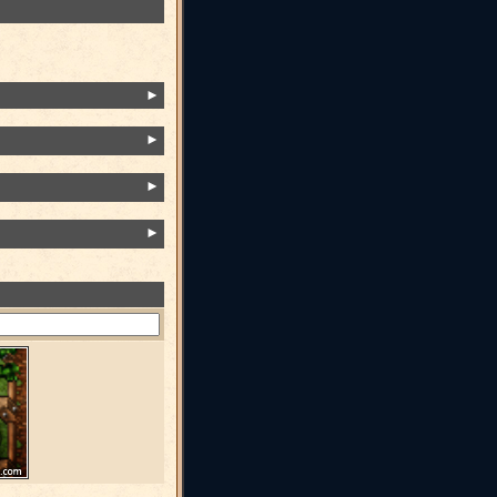
►
►
►
►