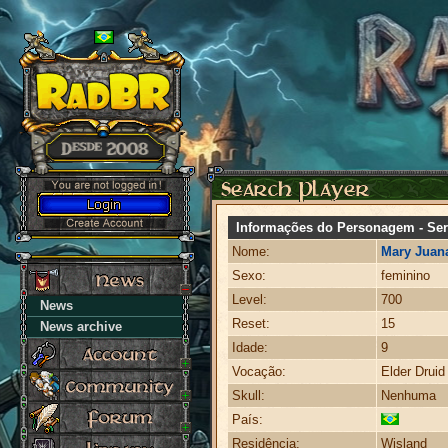
Informações do Personagem - Ser
Nome:
Mary Juan
Sexo:
feminino
Level:
700
News
Reset:
15
News archive
Idade:
9
Vocação:
Elder Druid
Skull:
Nenhuma
País:
Residência:
Wisland