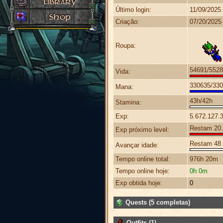
Último login:
11/09/2025
Criação:
07/20/2025
Roupa:
54691/552
Vida:
330635/33
Mana:
43h/42h
Stamina:
Exp:
5.672.127.
Restam 20.1
Exp próximo level:
Restam 48 
Avançar idade:
Tempo online total:
976h 20m
Tempo online hoje:
0h 0m
Exp obtida hoje:
0
Quests (5 completas)
Outfits (1)