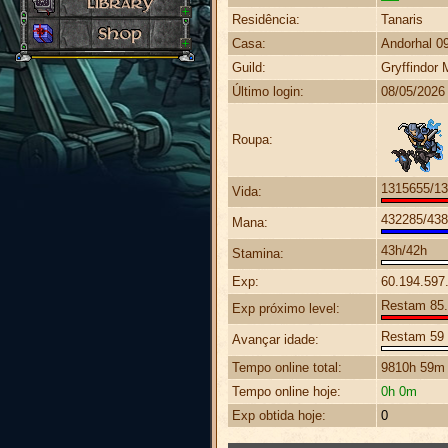
Residência:
Tanaris
Casa:
Andorhal 0
Guild:
Gryffindor
Último login:
08/05/2026
Roupa:
1315655/1
Vida:
432285/43
Mana:
43h/42h
Stamina:
Exp:
60.194.597
Restam 85.6
Exp próximo level:
Restam 59 
Avançar idade:
Tempo online total:
9810h 59m
Tempo online hoje:
0h 0m
Exp obtida hoje:
0