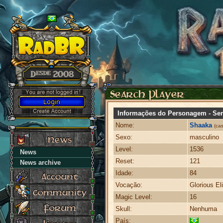
Informações do Personagem - Ser
Nome:
Shaaka
(ca
Sexo:
masculino
Level:
1536
News
Reset:
121
News archive
Idade:
84
Vocação:
Glorious El
Magic Level:
16
Skull:
Nenhuma
País: