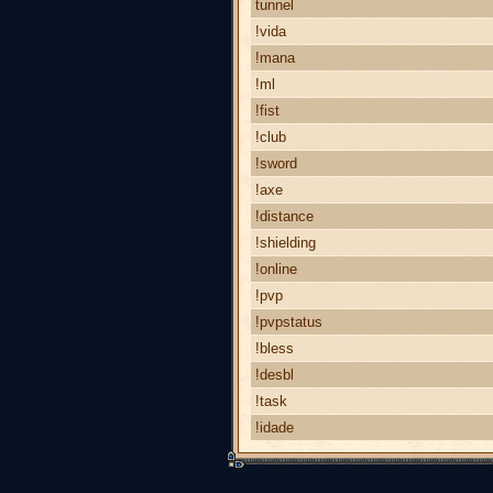
tunnel
!vida
!mana
!ml
!fist
!club
!sword
!axe
!distance
!shielding
!online
!pvp
!pvpstatus
!bless
!desbl
!task
!idade