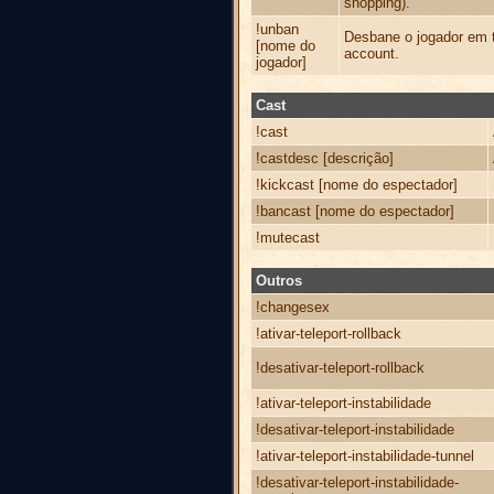
shopping).
!unban
Desbane o jogador em t
[nome do
account.
jogador]
Cast
!cast
!castdesc [descrição]
!kickcast [nome do espectador]
!bancast [nome do espectador]
!mutecast
Outros
!changesex
!ativar-teleport-rollback
!desativar-teleport-rollback
!ativar-teleport-instabilidade
!desativar-teleport-instabilidade
!ativar-teleport-instabilidade-tunnel
!desativar-teleport-instabilidade-