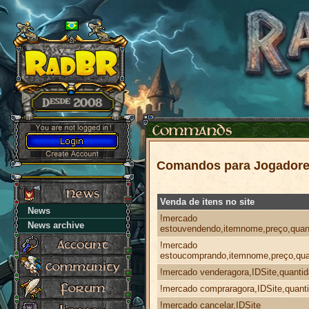
Comandos para Jogadore
Venda de itens no site
News
!mercado
News archive
estouvendendo,itemnome,preço,quan
!mercado
estoucomprando,itemnome,preço,qua
!mercado venderagora,IDSite,quanti
!mercado compraragora,IDSite,quant
!mercado cancelar,IDSite