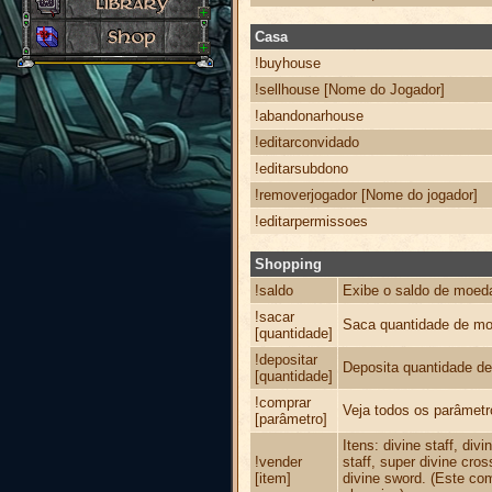
Casa
!buyhouse
!sellhouse [Nome do Jogador]
!abandonarhouse
!editarconvidado
!editarsubdono
!removerjogador [Nome do jogador]
!editarpermissoes
Shopping
!saldo
Exibe o saldo de moed
!sacar
Saca quantidade de moe
[quantidade]
!depositar
Deposita quantidade de
[quantidade]
!comprar
Veja todos os parâmet
[parâmetro]
Itens: divine staff, div
!vender
staff, super divine cro
[item]
divine sword. (Este co