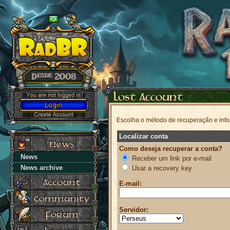
Escolha o método de recuperação e info
Localizar conta
Como deseja recuperar a conta?
News
Receber um link por e-mail
News archive
Usar a recovery key
E-mail:
Servidor: