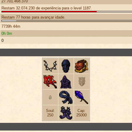
27.701.468.370
Restam 32.074.230 de experiência para o level 1187.
Restam 77 horas para avançar idade.
7739h 44m
0h 0m
0
Soul:
Cap:
250
25000