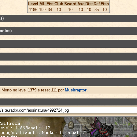
Level
ML
Fist
Club
Sword
Axe
Dist
Def
Fish
1186
199
34
10
10
10
10
35
10
s)
ontos)
Morto no level
1379
e reset
111
por
Mushraptor
.