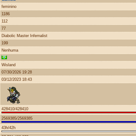
feminino
1186
112
77
Diabolic Master Infernalist
199
Nenhuma
Wisland
07/30/2026 19:28
03/12/2023 18:43
428410/428410
2569385/2569385
43h/42h