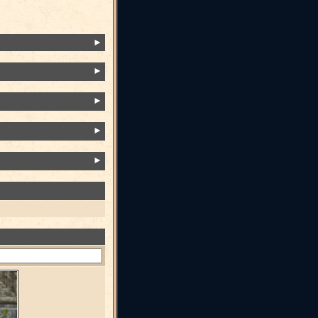
►
►
►
►
►