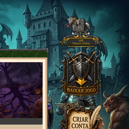
408
Players Online