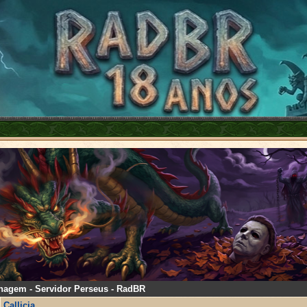
nagem - Servidor Perseus - RadBR
Callicia