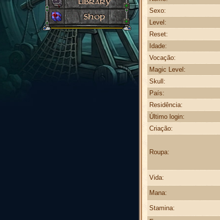
Sexo:
Level:
Reset:
Idade:
Vocação:
Magic Level:
Skull:
País:
Residência:
Último login:
Criação:
Roupa:
Vida:
Mana:
Stamina: