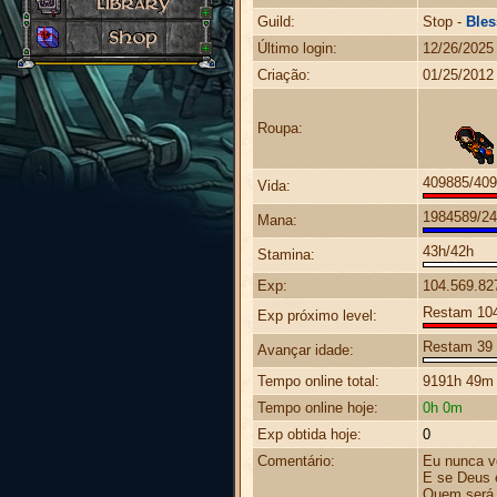
Guild:
Stop -
Bles
Último login:
12/26/2025
Criação:
01/25/2012
Roupa:
409885/40
Vida:
1984589/2
Mana:
43h/42h
Stamina:
Exp:
104.569.82
Restam 104.
Exp próximo level:
Restam 39 
Avançar idade:
Tempo online total:
9191h 49m
Tempo online hoje:
0h 0m
Exp obtida hoje:
0
Comentário:
Eu nunca v
E se Deus 
Quem será