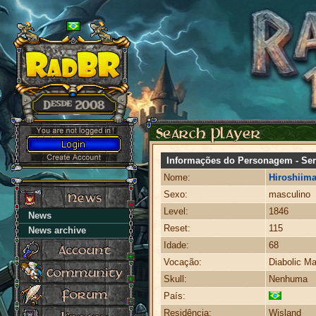
Informações do Personagem - Ser
Nome:
Hiroshiim
Sexo:
masculino
Level:
1846
News
Reset:
115
News archive
Idade:
68
Vocação:
Diabolic Ma
Skull:
Nenhuma
País:
Residência:
Wisland